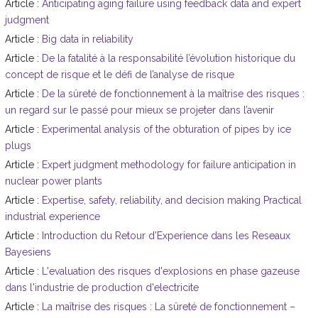
Article :
Anticipating aging failure using feedback data and expert
judgment
Article :
Big data in reliability
Article :
De la fatalité à la responsabilité l’évolution historique du
concept de risque et le défi de l’analyse de risque
Article :
De la sûreté de fonctionnement à la maîtrise des risques :
un regard sur le passé pour mieux se projeter dans l’avenir
Article :
Experimental analysis of the obturation of pipes by ice
plugs
Article :
Expert judgment methodology for failure anticipation in
nuclear power plants
Article :
Expertise, safety, reliability, and decision making Practical
industrial experience
Article :
Introduction du Retour d’Experience dans les Reseaux
Bayesiens
Article :
L'evaluation des risques d'explosions en phase gazeuse
dans l'industrie de production d'electricite
Article :
La maîtrise des risques : La sûreté de fonctionnement –