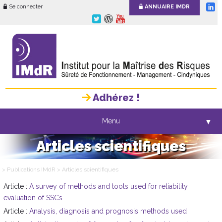
Se connecter
ANNUAIRE IMDR
Adhérez !
Menu
▼
Articles scientifiques
> Publications IMdR
> Articles scientifiques
Article :
A survey of methods and tools used for reliability
evaluation of SSCs
Article :
Analysis, diagnosis and prognosis methods used