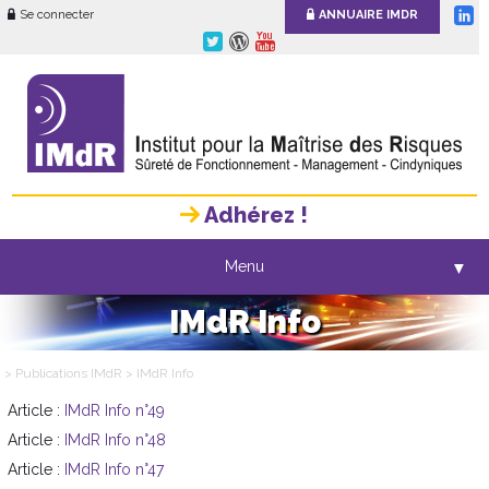
Se connecter
ANNUAIRE IMDR
Adhérez !
Menu
▼
IMdR Info
> Publications IMdR
> IMdR Info
Article :
IMdR Info n°49
Article :
IMdR Info n°48
Article :
IMdR Info n°47