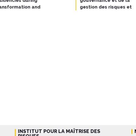
siliencies during
gouvernance et de la
ransformation and
gestion des risques et
ansition processes
des crises liés aux
dangers biologiques
INSTITUT POUR LA MAÎTRISE DES