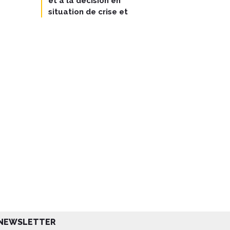
et à la décision en
situation de crise et
de résilience sur les
territoires
NEWSLETTER