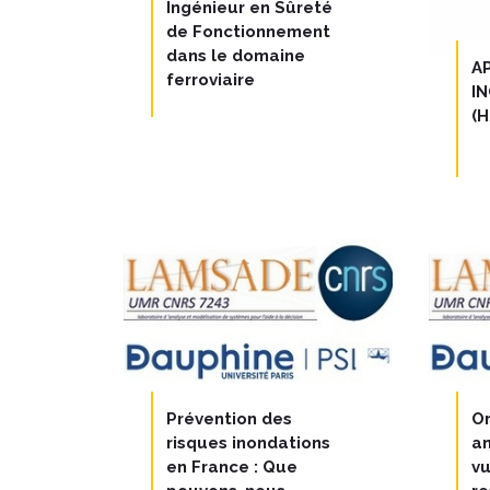
Ingénieur en Sûreté
de Fonctionnement
dans le domaine
A
ferroviaire
I
(H
Prévention des
Or
risques inondations
an
en France : Que
vu