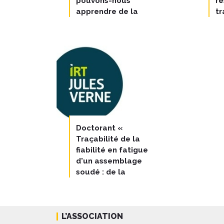
pouvons-nous
re
apprendre de la
t
catastrophe de Saint-
tr
Martin de Vésubie
Doctorant «
Traçabilité de la
fiabilité en fatigue
d'un assemblage
soudé : de la
fabrication au suivi en
service ».
L’ASSOCIATION