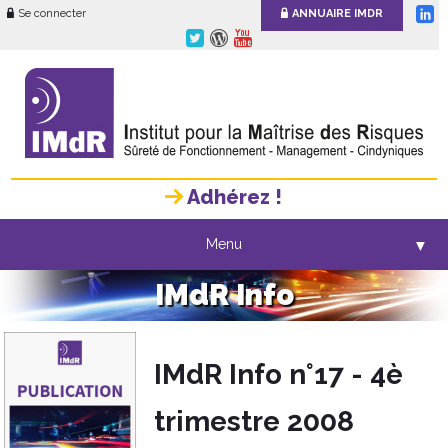
Se connecter
ANNUAIRE IMDR
Adhérez !
Menu
▼
IMdR Info
IMdR Info n°17 - 4è
trimestre 2008