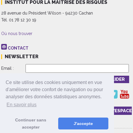
INSTITUT POUR LA MAÎTRISE DES RISQUES
28 avenue du Président Wilson - 94230 Cachan
Tél. 01 78 12 30 19
Où nous trouver
CONTACT
NEWSLETTER
Email :
Inscription
Désinscription
Ce site utilise des cookies uniquement en vue
d'améliorer votre confort de navigation ou pour
analyser des données statistiques anonymes.
En savoir plus
ADHÉRER À L’ASSOCIATION
ACCÉDER À L’ESPACE
PRIVÉ
Continuer sans
J'accepte
accepter
Mentions légales
-
Condition générales de vente
- Administration