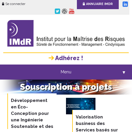
Se connecter
ANNUAIRE IMDR
Adhérez !
Menu
▼
Souscription à projets
Développement
en Éco-
Conception pour
Valorisation
une Ingénierie
business des
Soutenable et des
Services basés sur