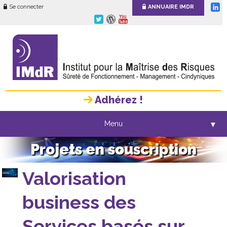
Se connecter
ANNUAIRE IMDR
Adhérez !
Menu
▼
Projets en souscription
Valorisation
business des
Services basés sur