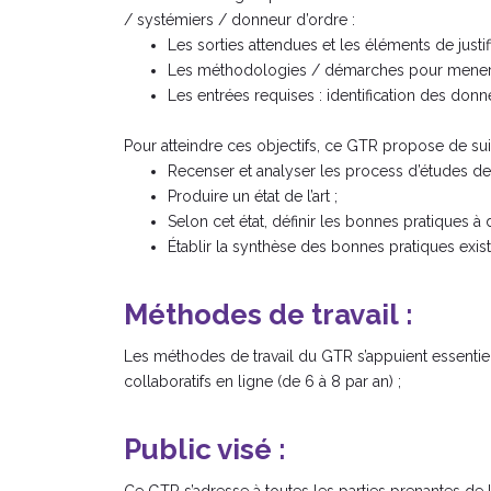
/ systémiers / donneur d’ordre :
Les sorties attendues et les éléments de justif
Les méthodologies / démarches pour mener 
Les entrées requises : identification des don
Pour atteindre ces objectifs, ce GTR propose de sui
Recenser et analyser les process d’études de t
Produire un état de l’art ;
Selon cet état, définir les bonnes pratiques à
Établir la synthèse des bonnes pratiques ex
Méthodes de travail :
Les méthodes de travail du GTR s’appuient essentiell
collaboratifs en ligne (de 6 à 8 par an) ;
Public visé :
Ce GTR s’adresse à toutes les parties prenantes de la