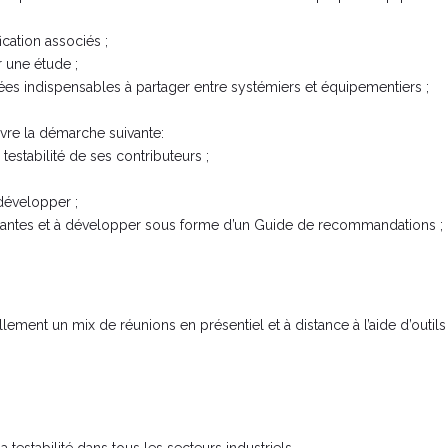
ication associés ;
une étude ;
nées indispensables à partager entre systémiers et équipementiers ;
vre la démarche suivante:
estabilité de ses contributeurs ;
 développer ;
istantes et à développer sous forme d’un Guide de recommandations ;
ement un mix de réunions en présentiel et à distance à l’aide d’outils
 testabilité dans tous les secteurs industriels.