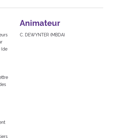
Animateur
eurs
C. DEWYNTER (MBDA)
ur
 (de
ttre
 des
ent
iers