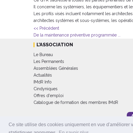
Il concerne les systémiers, les équipementiers et l
Les profils visés incluent notamment les architecte
architectes systèmes et sous-systèmes, les opérati
<< Précédent
De la maintenance préventive programmée ...
L’ASSOCIATION
Le Bureau
Les Permanents
Assemblées Générales
Actualités
IMdR Info
Cindyniques
Offres d'emploi
Catalogue de formation des membres IMdR
Ce site utilise des cookies uniquement en vue d'améliorer 
Mentions légales
-
Condition générales de vente
- Administration
statistiques anonymes.
En savoir plus