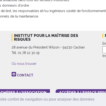
es donneurs d’ordre.
s de test, les responsables et/ou ingénieurs sûreté de fonctionnement,
onnels de la maintenance.
INSTITUT POUR LA MAÎTRISE DES
RISQUES
Em
28 avenue du Président Wilson - 94230 Cachan
Tél. 01 78 12 30 19
In
Où nous trouver
CONTACT
ADHÉRER À L’ASSOCIATION
ACCÉDER À L’ESPACE PRIV
votre confort de navigation ou pour analyser des données