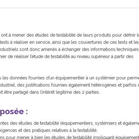
nt à mener des études de testabilité de leurs produits pour définir l
tests à réaliser en service, ainsi que les couvertures de ces tests et le
rs industriels sont donc amenés à échanger des informations techniques
er de réaliser l’étude de testabilité au niveau supérieur à partir des
 les données fournies d’un équipementier à un systémier pour perme
striel, des justifications fournies également hétérogènes et parfois
t être partagé dans l’intérêt légitime des 2 parties.
posée :
nantes des études de testabilité (équipementiers, systémiers et égalem
ences et des pratiques relatives à la testabilité.
ns pour mener à bien les études de testabilité impliquant équipement