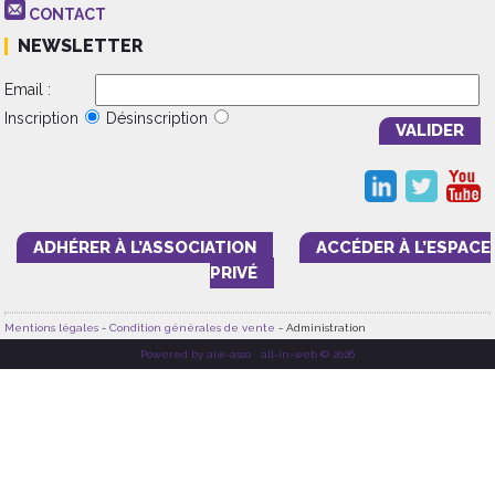
CONTACT
NEWSLETTER
Email :
Inscription
Désinscription
ADHÉRER À L’ASSOCIATION
ACCÉDER À L’ESPACE
PRIVÉ
Mentions légales
-
Condition générales de vente
- Administration
Powered by aiw-asso
|
all-in-web © 2026