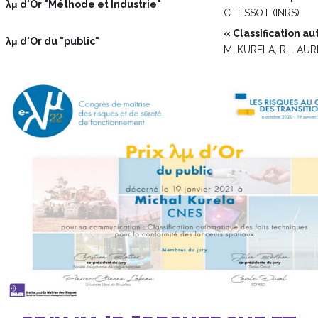
λμ d'Or "Méthode et Industrie"
C. TISSOT (INRS)
« Classification a
λμ d'Or du "public"
M. KURELA, R. LAUR