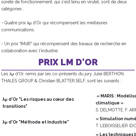
sûreté de fonctionnement, qui s'est tenu en virutel, sont de deux
catégories :
- Quatre prix λμ d'Or qui récompensent les meilleures
communications.
- Un prix "IMdR" qui récompensent des travaux de recherche en
collaboration avec l'industrie.
PRIX LM D'OR
Les λμ d'Or, remis par les co-présients du jury Julie BERTHON,
THALES GROUP & Christian BLATTER,SELF, sont les suivants :
« MARIS : Modélis
λμ d'Or "Les risques au cœur des
climatique »
transitions"
S. DELMOTTE, F. AR
« Simulation numé
λμ d'Or "Méthode et Industrie"
T. LEBOISSELIER (D
« Les techniques 